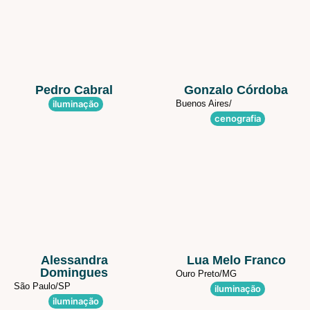
Pedro Cabral
Gonzalo Córdoba
iluminação
Buenos Aires/
cenografia
Alessandra
Lua Melo Franco
Domingues
Ouro Preto/
MG
São Paulo/
SP
iluminação
iluminação