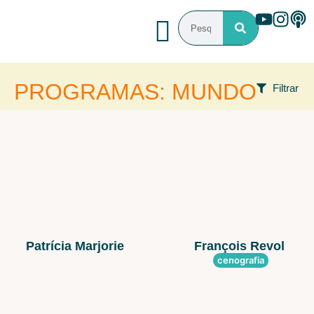
PROGRAMAS: MUNDO
Filtrar
FILTROS
Área de atuação
Programa que participou
Estado
Patrícia Marjorie
François Revol
cenografia
País