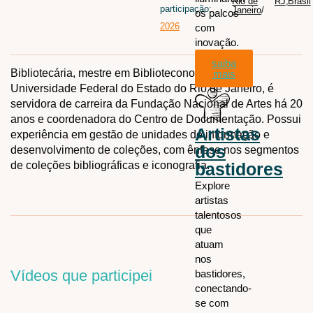
Rio de
RJ
,
Brasil
participação:
Janeiro
/
os palcos
2026
com
inovação.
saiba
Bibliotecária, mestre em Biblioteconomia pela
mais
Universidade Federal do Estado do Rio de Janeiro, é
servidora de carreira da Fundação Nacional de Artes há 20
anos e coordenadora do Centro de Documentação. Possui
Artistas
experiência em gestão de unidades de informação e
dos
desenvolvimento de coleções, com ênfase nos segmentos
de coleções bibliográficas e iconografia.
bastidores
Explore
artistas
talentosos
que
atuam
nos
Vídeos que participei
bastidores,
conectando-
se com