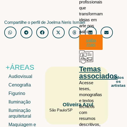
profissionais
que
transformam
ideias em
Compartilhe o perfil de Joelma Neris Ismael
arte nos
palcos.
saiba
mais
+ÁREAS
Temas
associados
Audiovisual
todos
os
Acesse
Cenografia
artistas
teses,
Figurino
monografias
e textos
Iluminação
Oliveira Azul
Sa
técnicos
Iluminação
São Paulo/
SP
São Paulo
com
arquitetural
resumos
descritivos,
Maquiagem e