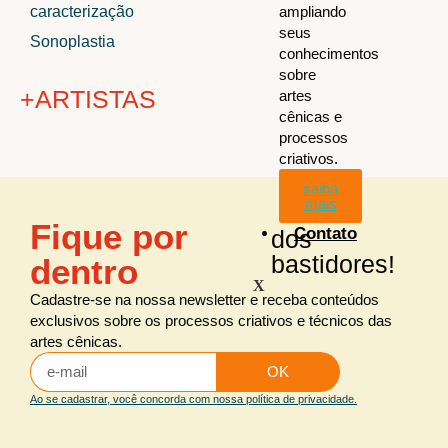
caracterização
ampliando
seus
Sonoplastia
conhecimentos
sobre
+ARTISTAS
artes
cênicas e
processos
criativos.
saiba
+ÁREAS
mais
Fique por
Contato
dos
Audiovisual
todos os
artistas
bastidores!
dentro
Cenografia
X
Figurino
Cadastre-se na nossa newsletter e receba conteúdos
exclusivos sobre os processos criativos e técnicos das
Iluminação
artes cênicas.
Iluminação arquitetural
OK
Maquiagem e caracterização
Ao se cadastrar, você concorda com nossa política de privacidade.
Sonoplastia