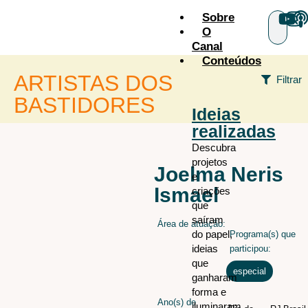
Sobre
O
Canal
Conteúdos
ARTISTAS DOS
Filtrar
BASTIDORES
Ideias
realizadas
+ÁREAS
Descubra
projetos
Audiovisual
todos os
Joelma Neris
e
artistas
Cenografia
Ismael
criações
Figurino
que
saíram
Área de atuação:
Iluminação
do papel,
Programa(s) que
Iluminação arquitetural
ideias
participou:
que
Maquiagem e caracterização
especial
ganharam
Sonoplastia
forma e
Ano(s) de
iluminaram