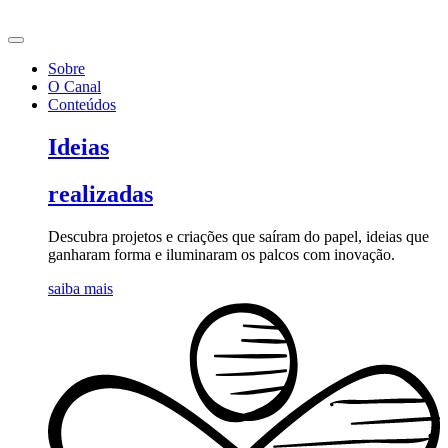
Ir
para
o
Sobre
conteúdo
O Canal
Conteúdos
Ideias
realizadas
Descubra projetos e criações que saíram do papel, ideias que
ganharam forma e iluminaram os palcos com inovação.
saiba mais