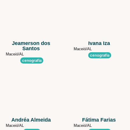
Jeamerson dos
Ivana Iza
Santos
Maceió/
AL
Maceió/
AL
cenografia
cenografia
Andréa Almeida
Fátima Farias
Maceió/
AL
Maceió/
AL