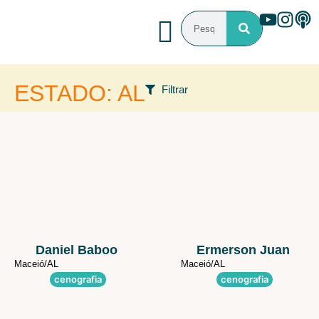
ESTADO: AL
Filtrar
FILTROS
Área de atuação
Programa que participou
Estado
Daniel Baboo
Ermerson Juan
Maceió/
AL
Maceió/
AL
cenografia
cenografia
País