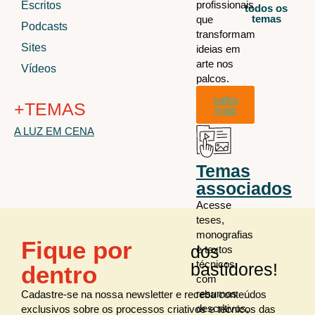
profissionais
Escritos
todos os
temas
que
Podcasts
transformam
Sites
ideias em
arte nos
Vídeos
palcos.
saiba
+TEMAS
mais
A LUZ EM CENA
SBLuz
Temas
associados
Acesse
teses,
monografias
Fique por
dos
e textos
técnicos
bastidores!
dentro
com
resumos
Cadastre-se na nossa newsletter e receba conteúdos
descritivos,
exclusivos sobre os processos criativos e técnicos das