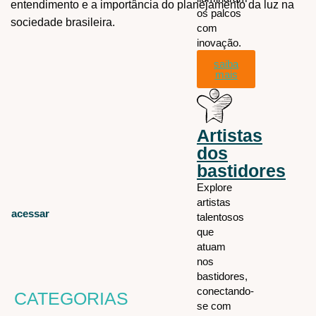
entendimento e a importância do planejamento da luz na
os palcos
sociedade brasileira.
com
inovação.
saiba
mais
Artistas
dos
bastidores
Explore
artistas
acessar
talentosos
que
atuam
nos
bastidores,
conectando-
CATEGORIAS
se com