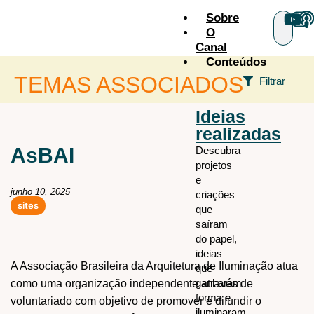
Sobre
O
Canal
Conteúdos
TEMAS ASSOCIADOS
Filtrar
Ideias
CATEGORIAS
realizadas
Escritos
todos os
AsBAI
Descubra
temas
projetos
Podcasts
e
Sites
junho 10, 2025
criações
sites
Vídeos
que
saíram
do papel,
ideias
A Associação Brasileira da Arquitetura de Iluminação atua
que
ganharam
como uma organização independente através de
forma e
voluntariado com objetivo de promover e difundir o
iluminaram