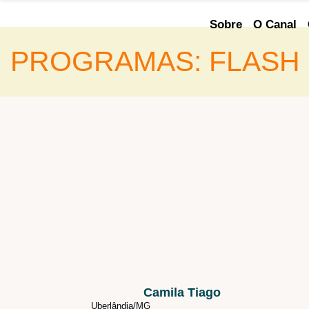
Sobre
O Canal
PROGRAMAS: FLASH 
FILTROS
Área de atuação
Programa que participou
Camila Tiago
Uberlândia/
MG