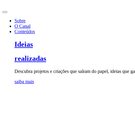
Ir
para
o
Sobre
conteúdo
O Canal
Conteúdos
Ideias
realizadas
Descubra projetos e criações que saíram do papel, ideias que 
saiba mais